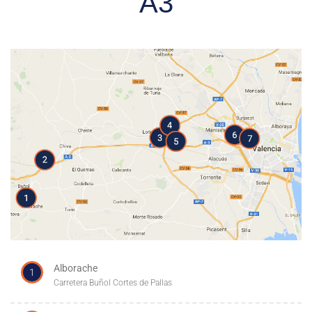
A3
Alborache
1
Carretera Buñol Cortes de Pallas