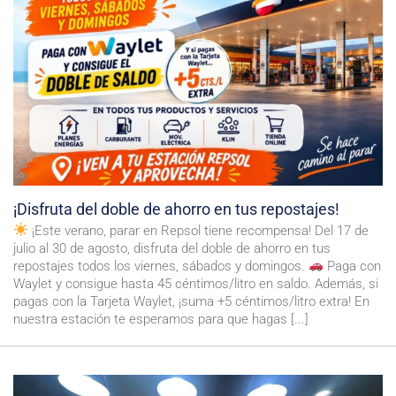
¡Disfruta del doble de ahorro en tus repostajes!
¡Este verano, parar en Repsol tiene recompensa! Del 17 de
julio al 30 de agosto, disfruta del doble de ahorro en tus
repostajes todos los viernes, sábados y domingos.
Paga con
Waylet y consigue hasta 45 céntimos/litro en saldo. Además, si
pagas con la Tarjeta Waylet, ¡suma +5 céntimos/litro extra! En
nuestra estación te esperamos para que hagas [...]