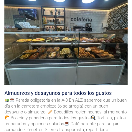
Almuerzos y desayunos para todos los gustos
Parada obligatoria en la A-3 En ALZ sabemos que un buen
día en la carretera empieza (o se arregla) con un buen
desayuno o almuerzo.
Bocadillos recién hechos, al momento
Bollería y panadería para todos los gustos
Tortillas, platos
preparados y opciones saladas
Café caliente para seguir
sumando kilómetros Si eres transportista, repartidor o