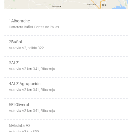
1
Alborache
Carretera Buñol Cortes de Pallas
2
Buñol
Autovia A3, salida 322
3
ALZ
Autovia A3 km 341, Ribarroja
4
ALZ Agrupación
Autovia A3 km 341, Ribarroja
5
El Oliveral
Autovia A3 km 341, Ribarroja
6
Mislata A3
Autovia A3,km 350