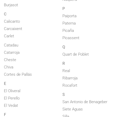
Burjasot
P
C
Paiporta
Calicanto
Paterna
Carcaixent
Picaña
Carlet
Picassent
Catadau
Q
Catarroja
Quart de Poblet
Cheste
R
Chiva
Real
Cortes de Pallás
Ribarroja
E
Rocafort
El Oliveral
S
El Perello
San Antonio de Benageber
El Vedat
Siete Aguas
F
Silla