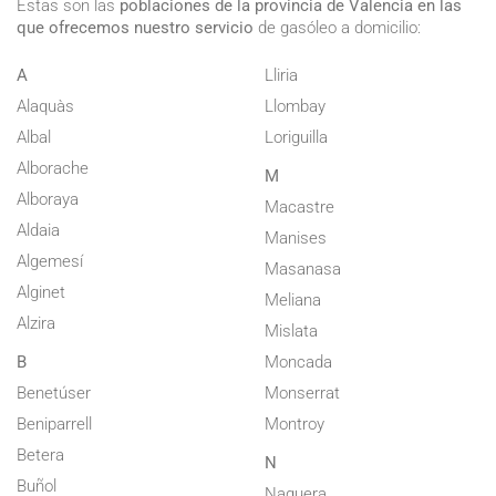
Estas son las
poblaciones de la provincia de Valencia en las
que ofrecemos nuestro servicio
de gasóleo a domicilio:
A
Lliria
Alaquàs
Llombay
Albal
Loriguilla
Alborache
M
Alboraya
Macastre
Aldaia
Manises
Algemesí
Masanasa
Alginet
Meliana
Alzira
Mislata
B
Moncada
Benetúser
Monserrat
Beniparrell
Montroy
Betera
N
Buñol
Naquera