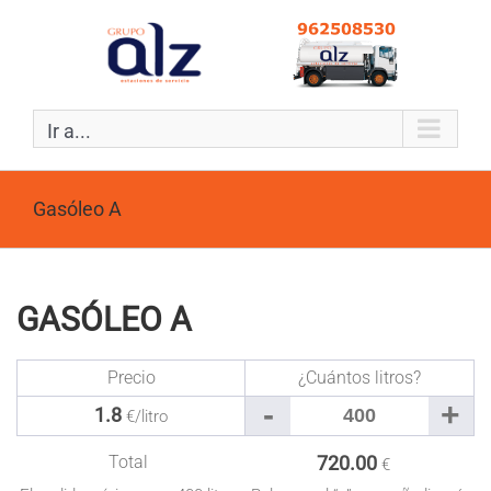
Ir a...
Gasóleo A
GASÓLEO A
Precio
¿Cuántos litros?
1.8
€/litro
Total
720.00
€