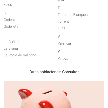
Foios
T
G
Tabernes Blanques
Godella
Torrent
Godelleta
Turís
L
V
La Cañada
Valencia
La Eliana
Y
La Pobla de Vallbona
Yatova
Otras poblaciones: Consultar