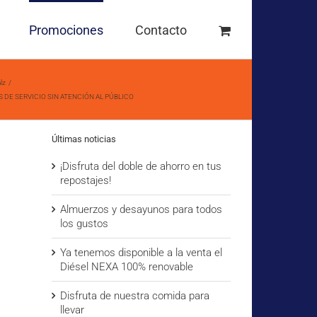
Promociones
Contacto
lz
S DE SERVICIO SIN ATENCIÓN AL PÚBLICO
Últimas noticias
¡Disfruta del doble de ahorro en tus
repostajes!
Almuerzos y desayunos para todos
los gustos
Ya tenemos disponible a la venta el
Diésel NEXA 100% renovable
Disfruta de nuestra comida para
llevar