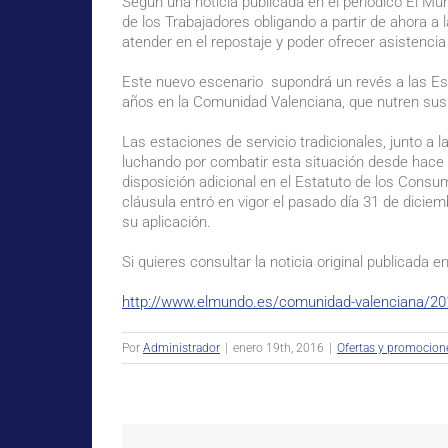
Según una noticia publicada en el periódico El Mu
de los Trabajadores obligando a partir de ahora a
atender en el repostaje y poder ofrecer asistenci
Este nuevo escenario supondrá un revés a las Est
años en la Comunidad Valenciana, que nutren sus b
Las estaciones de servicio tradicionales, junto a
luchando por combatir esta situación desde hace a
disposición adicional en el Estatuto de los Cons
cláusula entró en vigor el pasado día 31 de diciemb
su aplicación.
Si quieres consultar la noticia original publicad
http://www.elmundo.es/comunidad-valenciana/
Por
Administrador
|
enero 19th, 2016
|
Ofertas y promocion