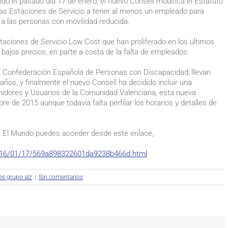
ndo el pasado día 17 de enero, el nuevo Consell modifica el Estatuto
 las Estaciones de Servicio a tener al menos un empleado para
a a las personas con movilidad reducida.
aciones de Servicio Low Cost que han proliferado en los últimos
ajos precios, en parte a costa de la falta de empleados.
 la Confederación Española de Personas con Discapacidad, llevan
ños, y finalmente el nuevo Consell ha decidido incluir una
umidores y Usuarios de la Comunidad Valenciana, esta nueva
re de 2015 aunque todavía falta perfilar los horarios y detalles de
a en El Mundo puedes acceder desde este enlace,
2016/01/17/569a898322601da9238b466d.html
es grupo alz
|
Sin comentarios