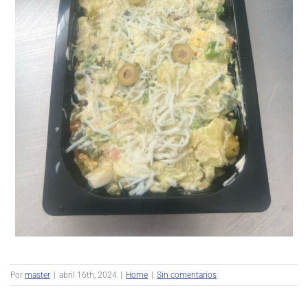
Por
master
|
abril 16th, 2024
|
Home
|
Sin comentarios